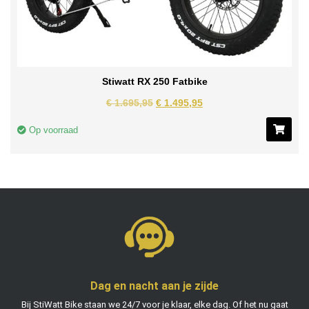
Stiwatt RX 250 Fatbike
€
1.695,95
€
1.495,95
Op voorraad
Dag en nacht aan je zijde
Bij StiWatt Bike staan we 24/7 voor je klaar, elke dag. Of het nu gaat