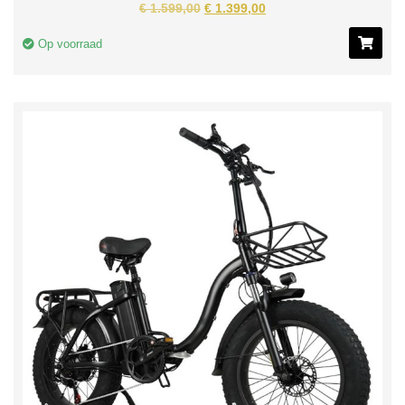
€
1.599,00
€
1.399,00
Op voorraad