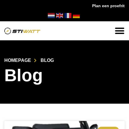
Plan een proefrit
teld, morgen in huis!
✔
14 dagen bedenktijd
✔
24/7
HOMEPAGE
BLOG
Blog