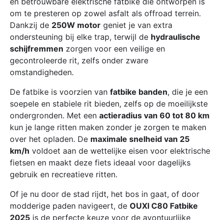
en betrouwbare elektrische fatbike die ontworpen is
om te presteren op zowel asfalt als offroad terrein.
Dankzij de
250W motor
geniet je van extra
ondersteuning bij elke trap, terwijl de
hydraulische
schijfremmen
zorgen voor een veilige en
gecontroleerde rit, zelfs onder zware
omstandigheden.
De fatbike is voorzien van
fatbike banden
, die je een
soepele en stabiele rit bieden, zelfs op de moeilijkste
ondergronden. Met een
actieradius van 60 tot 80 km
kun je lange ritten maken zonder je zorgen te maken
over het opladen. De
maximale snelheid van 25
km/h
voldoet aan de wettelijke eisen voor elektrische
fietsen en maakt deze fiets ideaal voor dagelijks
gebruik en recreatieve ritten.
Of je nu door de stad rijdt, het bos in gaat, of door
modderige paden navigeert, de
OUXI C80 Fatbike
2025
is de perfecte keuze voor de avontuurlijke