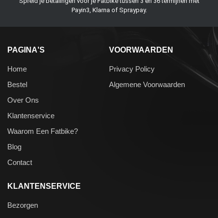
Spreid je betalingen voor je Fatbike tussen 3 en 36 termijnen met
Payin3, Klarna of Spraypay.
PAGINA'S
VOORWAARDEN
Home
Privacy Policy
Bestel
Algemene Voorwaarden
Over Ons
Klantenservice
Waarom Een Fatbike?
Blog
Contact
KLANTENSERVICE
Bezorgen