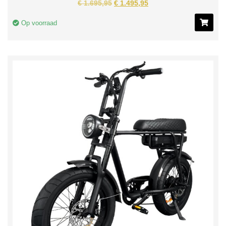
€
1.695,95
€
1.495,95
Op voorraad