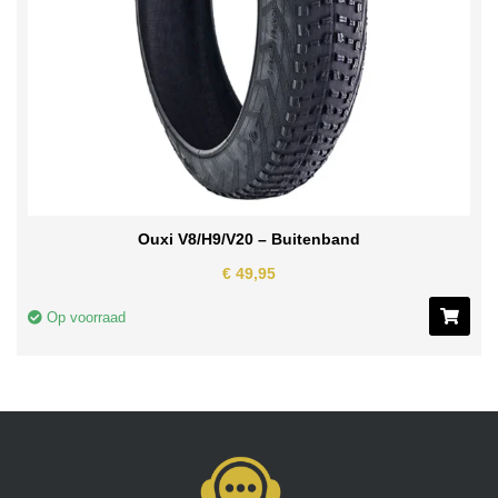
Ouxi V8/H9/V20 – Buitenband
€
49,95
Op voorraad