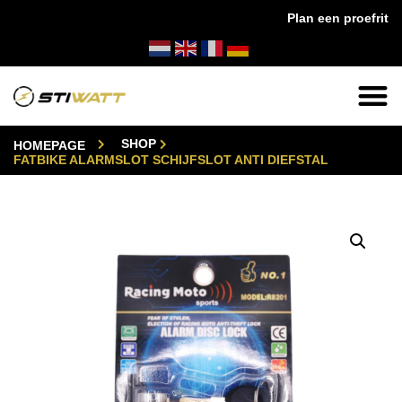
Plan een proefrit
 huis!
✔
14 dagen bedenktijd
✔
24/7 klantens
SHOP
HOMEPAGE
FATBIKE ALARMSLOT SCHIJFSLOT ANTI DIEFSTAL