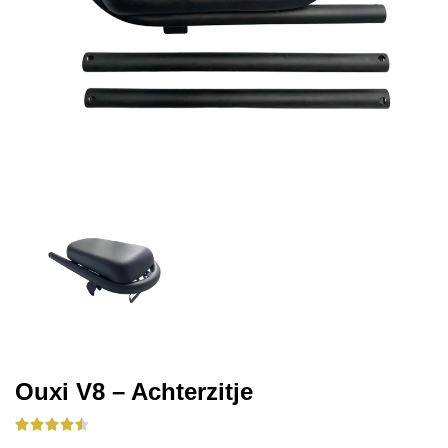
Ouxi V8 – Achterzitje




