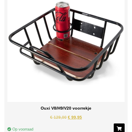
Ouxi V8/H9/V20 voorrekje
€
129,00
€
99,95
Op voorraad