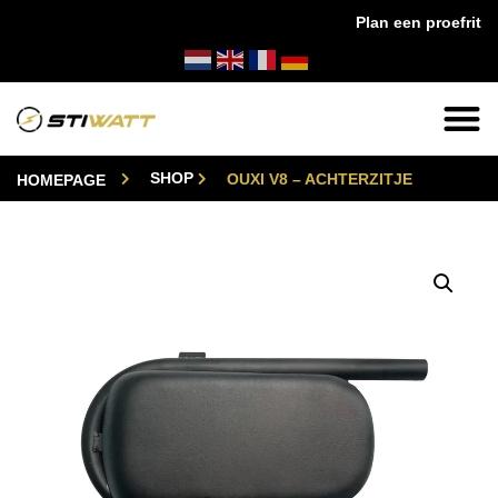
Plan een proefrit
✔
14 dagen bedenktijd
✔
24/7 klantenservi
SHOP
OUXI V8 – ACHTERZITJE
HOMEPAGE