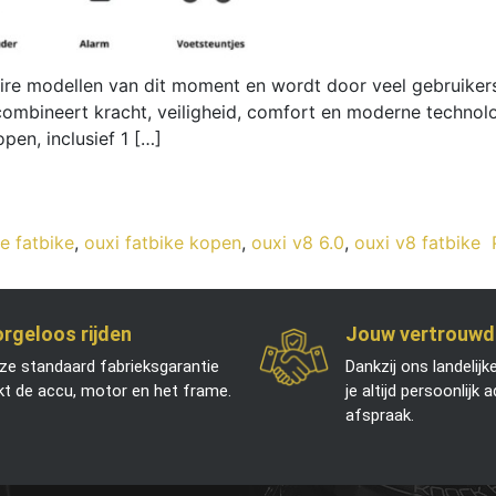
re modellen van dit moment en wordt door veel gebruikers g
combineert kracht, veiligheid, comfort en moderne technolo
pen, inclusief 1 […]
 fatbike
,
ouxi fatbike kopen
,
ouxi v8 6.0
,
ouxi v8 fatbike
rgeloos rijden
Jouw vertrouwd
ze standaard fabrieksgarantie
Dankzij ons landelijk
kt de accu, motor en het frame.
je altijd persoonlijk 
afspraak.