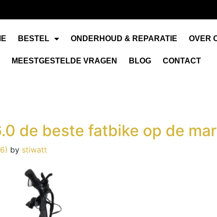
✔
24/7 klantenservice
ME
BESTEL
ONDERHOUD & REPARATIE
OVER 
MEESTGESTELDE VRAGEN
BLOG
CONTACT
 de beste fatbike op de mark
26)
by
stiwatt