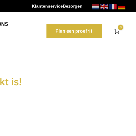
Klantenservice
Bezorgen
✔
Gr
ONS
0
Plan een proefrit
Winke
t is!