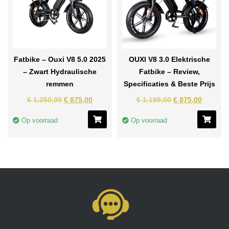
Fatbike – Ouxi V8 5.0 2025
OUXI V8 3.0 Elektrische
– Zwart Hydraulische
Fatbike – Review,
remmen
Specificaties & Beste Prijs
€
1.250,00
€
875,00
€
1.199,00
€
875,00
Op voorraad
Op voorraad