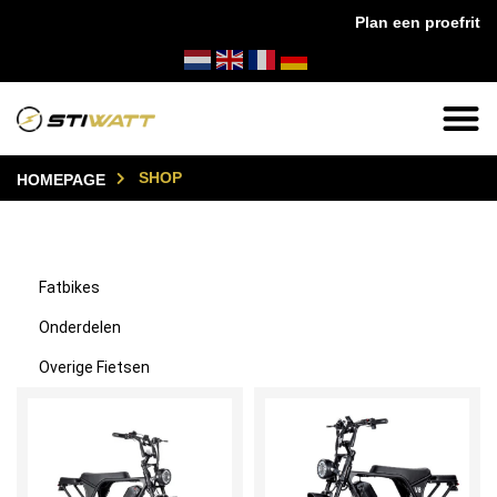
Plan een proefrit
3:59 besteld, morgen in huis!
✔
14 dagen bedenktijd
✔
SHOP
HOMEPAGE
Fatbikes
Onderdelen
Overige Fietsen