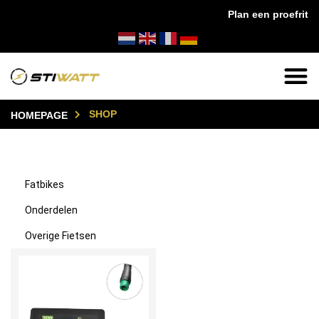
Plan een proefrit
n huis!
✔
14 dagen bedenktijd
✔
24/7 klanten
SHOP
HOMEPAGE
Fatbikes
Onderdelen
Overige Fietsen