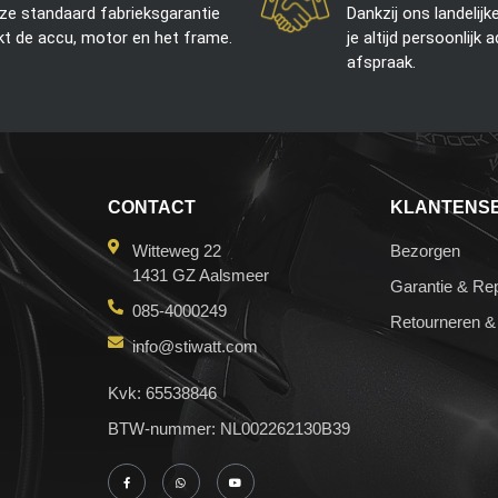
ze standaard fabrieksgarantie
Dankzij ons landelijk
kt de accu, motor en het frame.
je altijd persoonlijk 
afspraak.
CONTACT
KLANTENS
Witteweg 22
Bezorgen
1431 GZ Aalsmeer
Garantie & Rep
085-4000249
Retourneren &
info@stiwatt.com
Kvk: 65538846
BTW-nummer: NL002262130B39