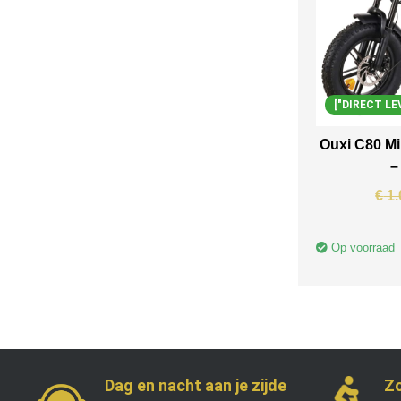
["DIRECT LE
Ouxi C80 Mi
–
€
1.
Op voorraad
Dag en nacht aan je zijde
Zo