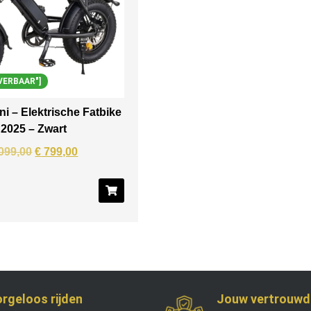
VERBAAR"]
ni – Elektrische Fatbike
 2025 – Zwart
099,00
€
799,00
rgeloos rijden
Jouw vertrouwd