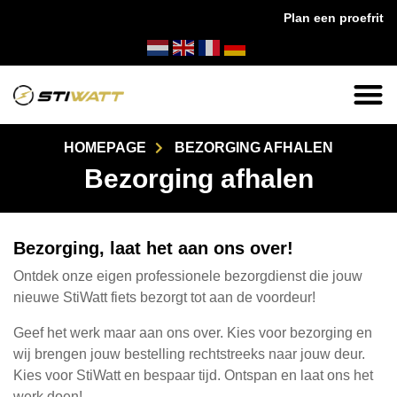
Plan een proefrit
 in huis!
✔
14 dagen bedenktijd
✔
24/7 klante
HOMEPAGE
BEZORGING AFHALEN
Bezorging afhalen
Bezorging, laat het aan ons over!
Ontdek onze eigen professionele bezorgdienst die jouw
nieuwe StiWatt fiets bezorgt tot aan de voordeur!
Geef het werk maar aan ons over. Kies voor bezorging en
wij brengen jouw bestelling rechtstreeks naar jouw deur.
Kies voor StiWatt en bespaar tijd. Ontspan en laat ons het
werk doen!